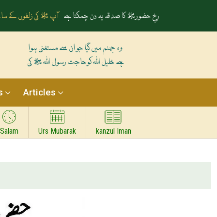
رخِ حضورﷺ کا صدقہ یہ دن چمکتا ہے
آپ ﷺ کی زلفوں کے سائ
وہ جہنم میں گیا جو ان سے مستغنی ہوا
ہے خلیل اللہ کوحاجت رسول اللہ ﷺ کی
s
Articles
Salam
Urs Mubarak
kanzul Iman