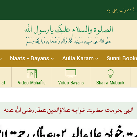
ے سے رات بنتی ہے
الصلوۃ والسلام علیک یارسول اللہ
صَلَّی اللہُ عَلٰی حَبِیْبِہٖ سَیِّدِنَا مُحَمَّدِ وَّاٰلِہٖ وَاَصْحَابِہٖ وَبَارَکَ وَسَلَّمْ
Naats - Bayans
Aulia Karam
Sunni Book
nat
Video Mahafils
Video Bayans
Shajra Mubarik
الہی بحر مت حضرت خواجہ علاؤالدین عطار رضی اللہ عنہ