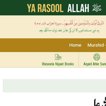
ﷺ
Ya Rasool
Allah
النَّبِيُّ أَوْلَىٰ بِالْمُؤْمِنِينَ مِنْ أَنْفُسِهِمْ ۔ سورۃ احزاب (۶۔۳۳)
یہ نبی مسلمانوں کا ان کی جان سے زیادہ مالک ہے
Home
Murshid
Waseela Nijaat Books
Aqaid Ahle Sun