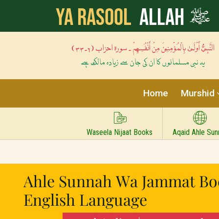
ﷺ
Ya Rasool
Allah
النَّبِيُّ أَوْلَىٰ بِالْمُؤْمِنِينَ مِنْ أَنْفُسِهِمْ ۔ سورۃ احزاب (۶۔۳۳)
یہ نبی مسلمانوں کا ان کی جان سے زیادہ مالک ہے
Home
Murshid
Waseela Nijaat Books
Aqaid Ahle Sun
Ahle Sunnah Wa Jammat Bo
English Language