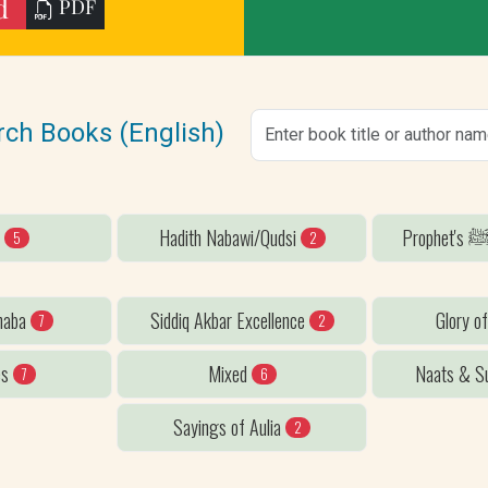
d
PDF
rch Books (English)
n
Hadith Nabawi/Qudsi
5
2
ahaba
Siddiq Akbar Excellence
Glory o
7
2
es
Mixed
Naats & Su
7
6
Sayings of Aulia
2