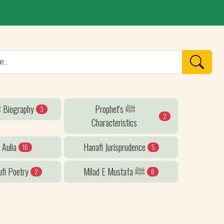
Prophet's ﷺ
Prophet's ﷺ Biography
3
2
Characteristics
f Aulia
Hanafi Jurisprudence
16
5
fi Poetry
Milad E Mustafa ﷺ
2
6