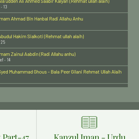
Imam Ahmad Bin Hanbal Radi Allahu Anhu
budul Hakim Sialkoti (Rehmat ullah alaih)
 25
mam Zainul Aabdin (Radi Allahu anhu)
ef - 14
yed Muhammad Ghous - Bala Peer Gilani Rehmat Ullah Alaih
eer Naimat Ullah Quershi Razi Allah Anhu
 11
hawaja Hassan Basri (Radi Allahu anhu)
1
Syed Shah Muhammad Ghous Qadri Lahori Rehmat ullah Alaih
aulana Shamsuddin Tabrez (Radi Allahu anhu)
 Part-47
Kanzul Iman - Urdu
9