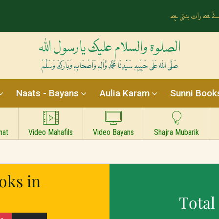
ے سے رات بنتی ہے
الصلوۃ والسلام علیک یارسول اللہ
صَلَّی اللہُ عَلٰی حَبِیْبِہٖ سَیِّدِنَا مُحَمَّدِ وَّاٰلِہٖ وَاَصْحَابِہٖ وَبَارَکَ وَسَلَّمْ
Naats - Bayans
Aulia Karam
Sunni Book
nat
Video Mahafils
Video Bayans
Shajra Mubarik
oks in
Total