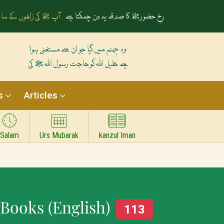
رخِ حضورﷺ کا صدقہ یہ دن چمکتا ہے
آپ ﷺ کی زلفوں کے سائ
وہ جہنم میں گیا جو ان سے مستغنی ہوا
ہے خلیل اللہ کوحاجت رسول اللہ ﷺ کی
s
Articles
Salam
Urs Mubarak
kanzul Iman
 Books (English)
113