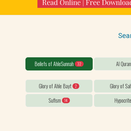
Read Online | Free Downloa
Sea
Beilefs of AhleSunnah
Al Qura
32
Glory of Ahle Bayt
Glory of S
2
Sufism
Hypocrit
14