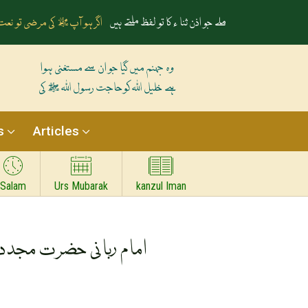
ملے جو اذن ثنا ء کا تو لفظ ملتے ہیں
اگر ہو آپﷺ کی مرضی تو نعت 
وہ جہنم میں گیا جو ان سے مستغنی ہوا
ہے خلیل اللہ کوحاجت رسول اللہ ﷺ کی
s
Articles
Salam
Urs Mubarak
kanzul Iman
امام ربانی حضرت مجدد ا