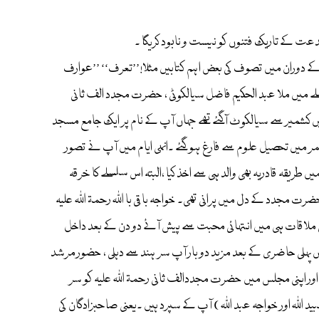
 بدعت کے تاریک فتنوں کو نیست و نابود کریگا ۔
م کے دوران میں تصوف کی بعض اہم کتابیں مثلا!’’تعرف‘‘ ’’عوارف
لے میں ملا عبد الحکیم فاضل سیالکوٹی ، حضرت مجدد الف ثانی
کے استادبھائی تھے ۔(ملا عبد الحکیم سیالکوٹی نے ہی شیخ احمد فاروقی کو مجدد الف ثانی کا خطا ب دیا تھا ۔) ملا کمال کشمیری 971ھ میں کشمیر سے سیالکوٹ آگئے تھے جہاں آپ کے نام پر ایک جامع مسجد
میں تحصیل علوم سے فارغ ہو گئے ۔انہی ایام میں آپ نے تصور
ں طریقہ قادریہ بھی والد ہی سے اخذ کیا ،البتہ اس سلسلے کا خرقہ
طریقہ نقشبندیہ کی لگن حضرت مجدد کے دل میں پرانی تھی۔ خواجہ باقی با اللہ رحمۃ اللہ علیہ
ہلی ملاقات ہی میں انتہائی محبت سے پیش آئے دو دن کے بعد داخل
اس پہلی حاضری کے بعد مزید دو بار آپ سر ہند سے دہلی ، حضور مرشد
 اور اپنی مجلس میں حضرت مجددالف ثانی رحمۃ اللہ علیہ کو سر
اللہ اور خواجہ عبد اللہ ) آپ کے سپرد ہیں ۔یعنی صاحبزادگان کی