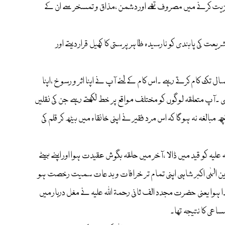
کی تعزیت کرنے میں مصروف تھے اور دشمن ،مذاق و تمسخر سے ان کے
یعت کی پابندی کو نارسیدہ ظاہر پرستی کا کھیل قرار دیتے اور
ل تک کام کرتے رہے ۔اس کام کے لئے آپ نے اپنا اثر و رسو خ ،اپنا
ھی ۔آپ متعلقہ لوگوں کو مختلف مواقع پر خط لکھتے رہے جن کی نقلیں
 مبالغہ نہ ہو گا کہ اس مرد فقیر نے اپنی خانقاہ میں بیٹھ کر قلم کی
لیہ کو قید میں ڈالا ،آخر میں حلقہ بگوش عقیدت ہوا اور اپنے بیٹے
ین الہٰی اکبر شاہی اپنی تمام تر خرافات و بدعات سمیت رخصت ہو
ہوا یعنی حضرت مجدد الف ثانی رحمۃ اللہ علیہ نے مغل دربار میں
ساعی کا نتیجہ تھا۔