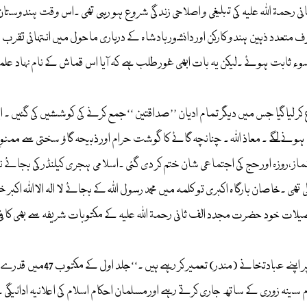
ۃ اللہ علیہ کی تبلیغی و اصلاحی زندگی شروع ہو رہی تھی ۔اس وقت ہندوستان میں م
تعدد ذہین ہندو کارکن اور دانشور بادشاہ کے درباری ماحول میں انتہائی تقرب ح
ت ہوئے ۔لیکن یہ بات ابھی غور طلب ہے کہ آیا اس قماش کے نام نہاد علماء کے 
راع کر لیا گیا جس میں دیگر تمام ادیان ’’صداقتین ‘‘جمع کرنے کی کوششیں کی گئیں ۔
نے لگے ۔ معاذ اللہ ۔ چنانچہ گائے کا گوشت حرام اور ذبیحہ گاؤ سختی سے ممنوع
 ،روزہ اور حج کی اجتماعی شان ختم کر دی گئی ۔اسلامی ہجری کیلنڈر کی بجائے نیا
خاصان بارگاہ اکبری تو کلمہ میں محمد رسول اللہ کے بجائے لا الہ الااللہ اکبر خل
مندر) تعمیر کر رہے ہیں ۔‘‘جلد اول کے مکتوب 47میں قدرے تفصیل سے روشنی ڈالی گئی ہے
ام سینہ زوری کے ساتھ جاری کرتے رہے اور مسلمان احکام اسلام کی اعلانیہ ادائیگی 