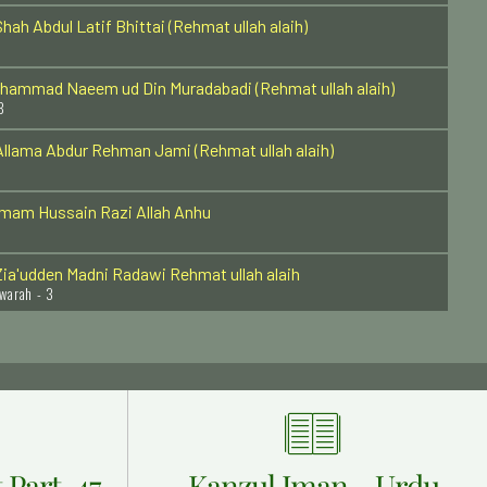
hah Abdul Latif Bhittai (Rehmat ullah alaih)
hammad Naeem ud Din Muradabadi (Rehmat ullah alaih)
8
llama Abdur Rehman Jami (Rehmat ullah alaih)
Imam Hussain Razi Allah Anhu
ia'udden Madni Radawi Rehmat ullah alaih
warah - 3
hawaja usman Harooni (Radi Allah Anhu)
athar wali Table Aalam Badushah Rehmat Ullah Alaih
 - India - 13
Imam Abdul Wahab Shaarani Rehmat Ullah Alaih
Al Azhar - 12
 Part-47
Kanzul Iman - Urdu