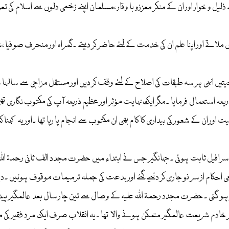
ذلیل و خوار اور ان کے منکر معززو با وقار ،مسلمان اپنے زخمی دلوں سے اسلام 
ملاتے اور اپنا علم ان کی خدمت کے لئے حاضر کر دیتے ۔گمراہ اور منحرف صوفیا ،شر
تیں انہی ہر سہ طبقات کی اصلاح کے لئے وقف کر دیں اور مستقل مزاجی سے سالہا سا
یعہ استعمال فرمایا ۔مگر ایک نہایت مؤثر اور عظیم ذریعہ آپ کی مکتوب نگاری ت
اور ان کے شعور کی بیداری کا کام بھی ان مکتوب سے انجام پا رہا تھا ۔اور یہ کہنا کچھ
 اسرافیل ثابت ہوئی ۔جہانگیر جس نے ابتداء میں حضرت مجدد الف ثانی رحمۃ اللہ ع
 احکام از سر نو جاری کر دئیے گئے اور بدعت کی جملہ ترمیمات موقوف ہوئیں ۔د
و گئی ۔حضرت مجدد رحمۃ اللہ علیہ کے وصال سے تین چار سال بعد عالمگیر پیدا 
پر خادم شریعت عالمگیر متمکن ہونے والا تھا ۔یہ انقلاب صرف ایک مرد فقیر کی م