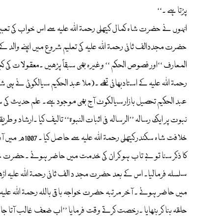
پڑتا ہے ۔‘‘
انہوں نے حضرت شاہ کمال کیتھلی رحمۃ اللہ علیہ سے اس خواب کی تعبیر 
حضرت مجددالف ثانی رحمۃ اللہ علیہ کی تعلیم شروع میں اپنے والد کے
المعارف ‘‘اور فصوص الحکم ‘‘ وغیرہ بھی سبقاً پڑھیں ۔معقولات کی 
عبد الحکیم تحصیل بازار سیالکوٹ آج بھی موجود ہے۔ علم حدیث کی 
نبوت پر ایک رسالہ ’’الرسالہ فی اثبات النبوۃ‘‘ تالیف کیا ۔ارشاد و طر
خلافت شاہ سک
کا ذکر سنا تو بے تاب ہو کر ان کی خدمت میں حاضر ہوئے ۔حضرت خواجہ 
سلسلہ فرمالیا۔ اس کے بعد حضرت مجد د الف ثانی رحمۃ اللہ علیہ اڑھا
میں حاضر ہوئے ۔ آخر مرتبہ حضرت خواجہ باقی باللہ رحمۃ اللہ علیہ 
حلقہ بنا کر بٹھایا ۔رخصت کرتے وقت فرمایا ’’اب ضعف غالب آتا جا رہ