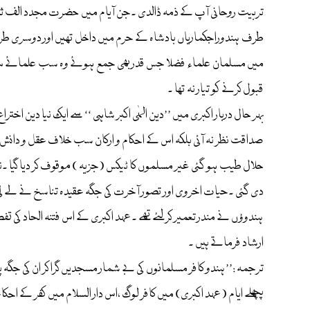
تربیت روحانی آپ کے ذمہ ڈالدی ۔جن آیام میں حضرت مجدد الف ثانی رحم
طرف ہندوراجکماریاں بادشاہ کے حرم میں داخل تھیں اور دوسری طرف م
میں مسلمان علماء فضلا جس قدر بھی جمع ہوئے وہ سب علمائے سوء ثاب
قبول کرنے کو تیار نہ تھا ۔
بہر حال دربار اکبری میں ’’دین الہٰی اکبر شاہی ‘‘ سے ایک نیا دین اخت
صداقت نظر نہ آئی بلکہ اس کے احکام و ارکان سب خلاف عقل و دانش ہو
حلال طیب ہو گئی غیر مسلموں کا ٹیکس (جزیہ ) موقوف کر دیا گیا ۔نماز
دی گئی ۔حیات اخروی اور تصور آخرت کی جگہ عقیدہ تناسخ نے لے لی تھی ۔
ارشاد فرماتے ہیں ۔
ترجمہ :’’ہندو کافر مسلمانوں کی بے شمار مسجدیں گرا کر ان کی جگہ پر اپنے عبادتخانے ( :
پچھلے ایام (عہد اکبری) میں کافر لوگ ،اس دار السلام میں کفر کے احک!