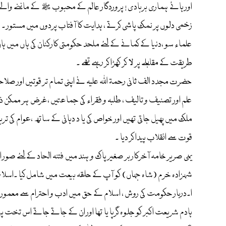
اور ہائے ہماری بربادی ! پروردگار عالم کے محبوب ﷺ کے ماننے والے 
زخمی دلوں پر نمک پاشی کرتے ، ہدایت کا آفتاب پردوں میں مستور ۔
علماء سو ،دنیا کے کمانے کے لئے ملحد حکومتی کارکنان کی ہاں میں ہاں 
طریقت کے مقابلے پر لا کر کھڑا کر رہے تھے ۔
حضرت مجدد الف ثانی رحمۃ اللہ علیہ نے اپنی تمام تر قوتیں اور صلاحی
علم اور تصنیف و تالیف ، طلبہ و فقراء کی جماعتیں ،غرض ہر ممکن ذر
ملک میں پھیل جاتی تھیں اور خواص کی یا د دہانی کے ساتھ ،عوام کی تربیت 
قوت سے انقلاب پیدا کر دیا ۔
یہی صریر خامہ آخرکار بر صغیر پاک و ہند میں فتنہ الحاد کے لئے صور
شہزادہ خرم (شاہ جہاں) کو آپ کے حلقہ بیعت میں شامل کیا ۔اسلامی
ا۔دربار حکومت کی روش ، اسلام کے حق میں ادب و احترام سے معمور ہ
ہادم شریعت اکبر کو جلوہ گرپا یا تھا اور ان کے جاتے جاتے اس تخت 