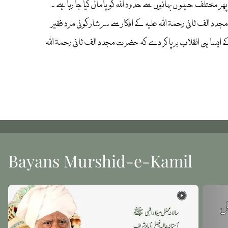
ھر مختلف حیلو ں بہانوں سے حدود اللہ کو پامال کیا جا رہا ہے ۔
دد الف ثانی رحمۃ اللہ علیہ کے افکار سے سرشار کوئی مرد فقیر
کے ایسا ہی انقلاب برپا کر دے کہ حضرت مجدد الف ثانی رحمۃ اللہ
Bayans Murshid-e-Kamil