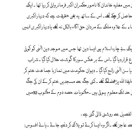
غلیہ خاندان کا نامور حکمران اکبر فرمانروائی کر رہا تھا ۔ ایک
اصل کر چکے تھے۔ اس کے ساتھ یہ بھی حقیقت ہے کہ دربار اکبری
علاوہ ملک کے مردان حق آگاہ بالکل نہ تھے یادربار اکبر ی انہیں
 ایک بے چارہ اسلام ہی ایسا دین تھا جس میں موجد دین الہٰی کو کوئی
 قرار دیا گیا ۔اس کے بر عکس سور کا گوشت حلال کیا گیا ۔شراب
 سن الہٰی رائج کیا گیا ۔ دیوان حکومت میں نماز با جماعت ختم کر
یفۃ اللہ پڑھنے لگے تھے ۔کئی جگہ سے مسجدیں ختم کر کے ان کی جگہ
ہندوؤں نے مندر تعمیر کر لئے تھے ۔عہد اکبری کے اس فتنہ الحاد کی تفصیلات خود حضرت مجدد الف ثانی رحمۃ اللہ علیہ کے مکتوبات شریفہ سے بھی کافی حد تک معلوم ہوتی ہیں ۔مکتوبات حصہ دوم کے مکتوب 92میں
سے عاجز تھے ۔اگر وہ ایسا کرتے تو ہلاک کر دئیے جاتے ۔ہائے افسوس