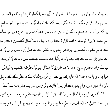
دریافت کی تو انہوں نے فرمایا :’’تمہارے گھر میں ایک لڑکا پیدا ہو گا جو الحادو
 ہاں ہوئی ۔قرآن حکیم کے بعد اکثر درسی کتب اپنے والدگرامی سے پڑھیں ۔اس تعلی
کچھ کتابیں آپ نے شیخ ملا کمال الدین بن موسیٰ حنفی کشمیری سے پڑھیں اس سلس
رحمۃ اللہ علیہ 
سند شیخ یعقوب کشمیری اور قاضی بہلول بد خشی سے حاصل کی ۔سترہ برس کی عمر 
یقت میں بھی سب سے پہلے اپنے والد بزرگوار سے سلسلہ چشتیہ میں بیعت کی اور بعد می
ندر کیتھلی رحمۃ اللہ علیہ سے حاصل کیا ۔ 1007ھ میں آپ کے والد محترم شیخ عبد الاحد فاروقی کا انتقال ہو گیا ۔
باقی با للہ رحمۃ اللہ علیہ پہلے ہی سے اس گوہر یکدانہ کے منتظر بیٹھے تھے ۔ پ
ئی ماہ دہلی میں قیام پذیر رہے اور پھر اجازت پاکر واپس سر ہند تشریف لے آئے 
نے آگے بڑھ کر اپنے با کمال مرید کا استقبال کیا۔ بشارات عظیم مرحمت فرمائیں
ا ہے ‘‘زندگی کا وقفہ اب بہت کم معلوم ہوتا ہے ۔ میرے دونوں لڑکے (خواجہ عبید 