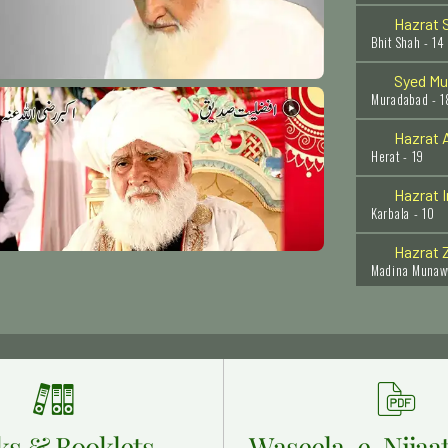
Hazrat S
Bhit Shah - 14
Syed Mu
Muradabad - 1
Hazrat A
Herat - 19
Hazrat 
Karbala - 10
Hazrat Z
Madina Munaw
Hazrat K
Makkah - 6
Hazrat N
Tiruchirappalli
Hazrat 
Egypt - Jamia 
ks & Booklets
Waseela-e-Nijaat