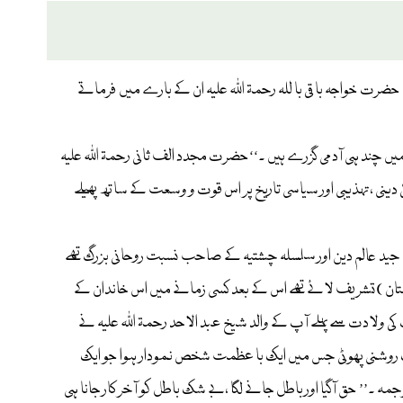
حضرت خواجہ باقی با للہ رحمۃ اللہ علیہ ان کے بارے میں فرماتے
.’’ چند ہی آدمی گزرے ہیں ۔‘‘حضرت مجدد الف ثانی رحمۃ اللہ علیہ
 دینی ، تہذیبی اور سیاسی تاریخ پر اس قوت و وسعت کے ساتھ پھیلے
الد شیخ عبد الاحد اپنے دور کے جید عالم دین اور سلسلہ چشتیہ کے صاحب نسبت روحانی بزرگ تھے
تان )تشریف لائے تھے اس کے بعد کسی زمانے میں اس خاندان کے
کی ولادت سے پہلے آپ کے والد شیخ عبد الاحد رحمۃ اللہ علیہ نے
ایک روشنی پھوٹی جس میں ایک با عظمت شخص نمودار ہوا جو ایک
رجمہ ۔’’ حق آگیا اور باطل جانے لگا ،بے شک باطل کو آخر کار جانا ہی