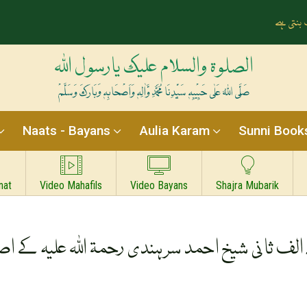
بنتی ہے
الصلوۃ والسلام علیک یارسول اللہ
صَلَّی اللہُ عَلٰی حَبِیْبِہٖ سَیِّدِنَا مُحَمَّدِ وَّاٰلِہٖ وَاَصْحَابِہٖ وَبَارَکَ وَسَلَّمْ
Naats - Bayans
Aulia Karam
Sunni Book
nat
Video Mahafils
Video Bayans
Shajra Mubarik
لف ثانی شیخ احمد سرہندی رحمۃ اللہ علیہ کے اص