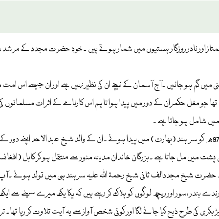
 ممتاز اور نادر روزگار ہستیوں میں شمار ہوتے ہیں ۔خود حضرت مجدد کے مرشد ، 
 گم ہو جائیں ۔آج آسمان کے نیچے ان کی نظیر نہیں ہے اور ان جیسے اس امت میں
ے تھا جو مغل حکمران کے دور میں پیدا ہوا تاہم اس کارنامے کے اثرات مسلمانوں کی
 میں شامل ہو جاتا ہے ۔
حضرت مجدد الف ثانی شیخ احمد سرہندی رحمۃ اللہ علیہ 14شوال 971ھ کو سر ہند (بھارت) میں پیدا ہوئے ۔ان کے و
ت میں مل جاتا ہے ۔بزرگان خاندان مدینہ منور سے منتقل ہو کر کابل (افغانس
گئے ۔ حضرت شیخ مجددالف ثانی شیخ رحمۃ اللہ علیہ سرہند ہی میں تولد ہوئے ۔آپ 
دے بندر ،سور اور ریچھ لوگوں کو ہلاک کر رہے ہیں کہ یکا یک میرے سینے سے 
 بکری کی طرح ذبح کیا جانے لگا اور کوئی شخص آواز سے یہ آیت تلاوت کر رہا تھا۔ ت