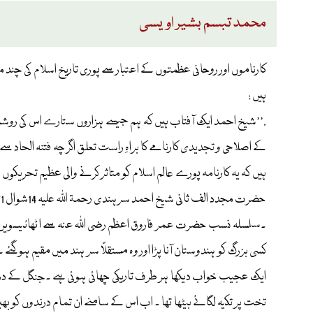
محمد تبسم بشیر اویسی
کارناموں اور روحانی عظمتوں کے اعتبار سے پوری تاریخ اسلام کی چند
ہیں :
شیخ احمد ایک آفتاب ہیں کہ ہم جیسے ہزاروں ستارے اس کی روشنی میں
کے اصلاحی و تجدیدی کارنامے کا براہِ راست تعلق اگر چہ فتنہ الحاد س
ہیں کہ یہ کارنامہ پورے عالم اسلام کو متاثر کرنے والی عظیم تحریکوں
۔سلسلہ نسب حضرت عمر فاروق اعظم رضی اللہ عنہ سے اٹھائیسویں پش
کسی بزرگ کو ہندوستان آنا پڑا اور وہ مستقلاً سر ہند میں مقیم ہو 
ایک عجیب خواب دیکھا ہر طرف تاریکی چھائی ہوئی ہے ۔جنگل کے درن
تخت پر تکیہ لگائے بیٹھا تھا ۔ اب اس کے سامنے ان تمام درندوں کو بھیڑ