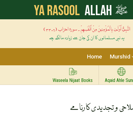
ﷺ
Ya Rasool
Allah
النَّبِيُّ أَوْلَىٰ بِالْمُؤْمِنِينَ مِنْ أَنْفُسِهِمْ ۔ سورۃ احزاب (۶۔۳۳)
یہ نبی مسلمانوں کا ان کی جان سے زیادہ مالک ہے
Home
Murshid
Waseela Nijaat Books
Aqaid Ahle Sun
لاحی و تجدیدی کارنامے