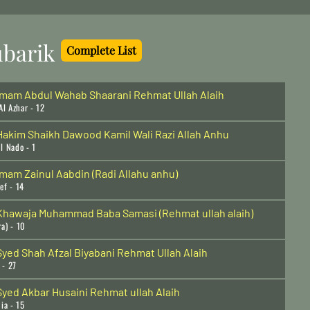
barik
Complete List
Imam Abdul Wahab Shaarani Rehmat Ullah Alaih
Al Azhar - 12
Hakim Shaikh Dawood Kamil Wali Razi Allah Anhu
l Nado - 1
Imam Zainul Aabdin (Radi Allahu anhu)
ef - 14
Khawaja Muhammad Baba Samasi (Rehmat ullah alaih)
a) - 10
Syed Shah Afzal Biyabani Rehmat Ullah Alaih
 - 27
Syed Akbar Husaini Rehmat ullah Alaih
ia - 15