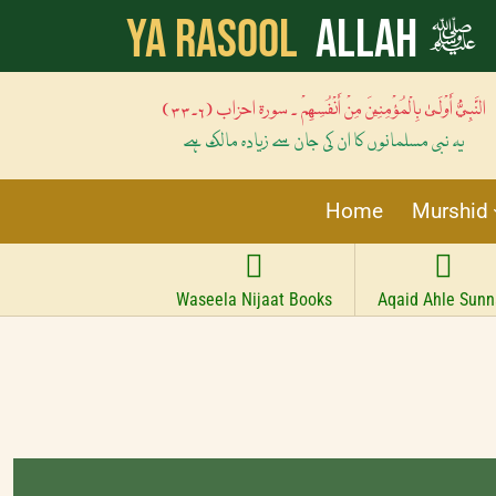
ﷺ
Ya Rasool
Allah
النَّبِيُّ أَوْلَىٰ بِالْمُؤْمِنِينَ مِنْ أَنْفُسِهِمْ ۔ سورۃ احزاب (۶۔۳۳)
یہ نبی مسلمانوں کا ان کی جان سے زیادہ مالک ہے
Home
Murshid
Waseela Nijaat Books
Aqaid Ahle Sunn