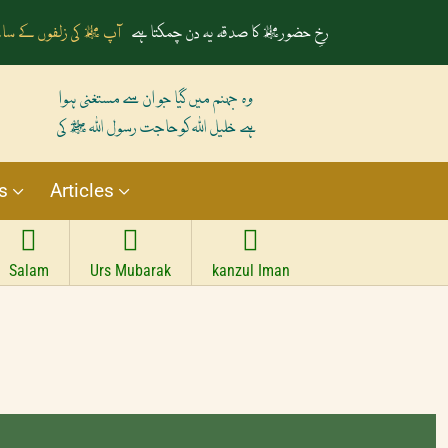
رخِ حضورﷺ کا صدقہ یہ دن چمکتا ہے
آپ ﷺ کی زلفوں کے سائ
وہ جہنم میں گیا جو ان سے مستغنی ہوا
ہے خلیل اللہ کوحاجت رسول اللہ ﷺ کی
s
Articles
Salam
Urs Mubarak
kanzul Iman