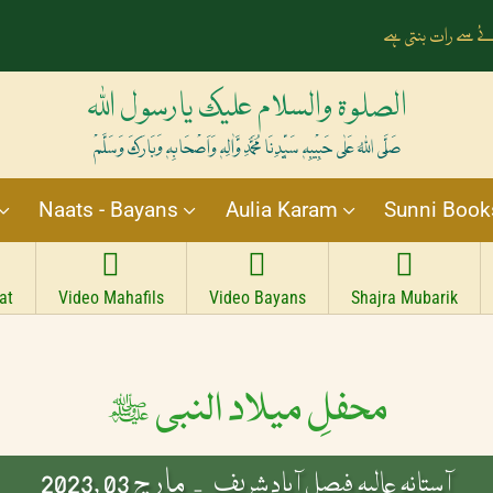
ے سے رات بنتی ہے
الصلوۃ والسلام علیک یارسول اللہ
صَلَّی اللہُ عَلٰی حَبِیْبِہٖ سَیِّدِنَا مُحَمَّدِ وَّاٰلِہٖ وَاَصْحَابِہٖ وَبَارَکَ وَسَلَّمْ
Naats - Bayans
Aulia Karam
Sunni Book
at
Video Mahafils
Video Bayans
Shajra Mubarik
محفلِ میلاد النبی ﷺ
مارچ 03 ,2023
آستانہ عالیہ فیصل آباد شریف -