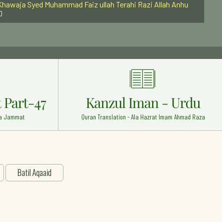
20
oulana Jalaaludeen Rumi (Rehmat ullah alaih)
 - 5
sman Ghani (Radi Allahu anhu)
ef - 18
mam Ali Raza Razi Allah Anhu
29
 Part-47
Kanzul Iman - Urdu
oulana Hashmat Ali Khan (Rehmat ullah alaih)
 Wa Jammat
Quran Translation - Ala Hazrat Imam Ahmad Raza
eef - 8
brahim bin Adhem (Radi Allahu anhu)
6
aji Ali Soharwardi Rehma Ullah Alaih
Batil Aqaaid
wais Qarani (Radi Allahu anhu)
- 3
nnel
d Naats
seela-e-Nijaat Books