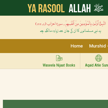
ﷺ
Ya Rasool
Allah
النَّبِيُّ أَوْلَىٰ بِالْمُؤْمِنِينَ مِنْ أَنْفُسِهِمْ ۔ سورۃ احزاب (۶۔۳۳)
یہ نبی مسلمانوں کا ان کی جان سے زیادہ مالک ہے
Home
Murshid
Waseela Nijaat Books
Aqaid Ahle Sun