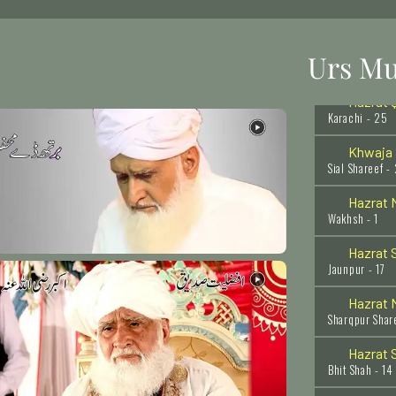
Dewa Sherif, L
Hazrat 
Malkani Sharif
Urs Mu
Hazrat Q
Karachi - 25
Khwaja S
Sial Shareef -
Hazrat 
Wakhsh - 1
Hazrat S
Jaunpur - 17
Hazrat 
Sharqpur Shar
Hazrat S
Bhit Shah - 14
Hazrat K