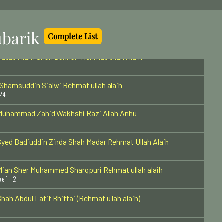
ucknow, India - 1
Abul Mustafa Ghulam Muhammad Malkani Razi Allah Anhu
 - 22
barik
Complete List
utab Alam Shah Bukhari Rehmat Ullah Alaih
hamsuddin Sialwi Rehmat ullah alaih
 24
Muhammad Zahid Wakhshi Razi Allah Anhu
yed Badiuddin Zinda Shah Madar Rehmat Ullah Alaih
Mian Sher Muhammed Sharqpuri Rehmat ullah alaih
eef - 2
hah Abdul Latif Bhittai (Rehmat ullah alaih)
hawaja Syed Muhammad Faiz ullah Terahi Razi Allah Anhu