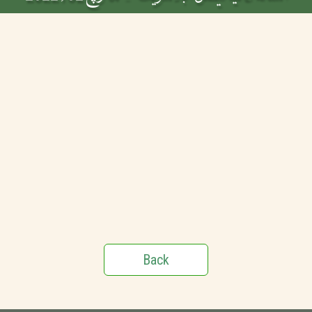
Back
Hazrat H