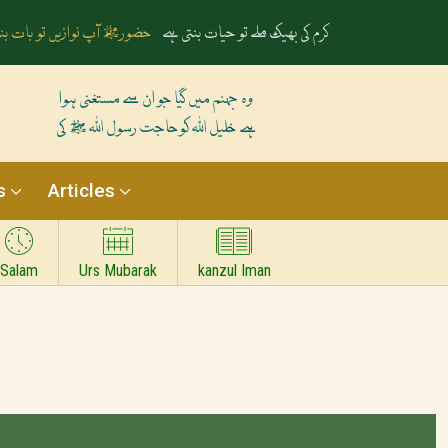
رخِ حضورﷺ کا صدقہ یہ دن چمکتا ہے
آپ ﷺ کی زلفوں کے سائ
وہ جہنم میں گیا جو ان سے مستغنی ہوا
ہے خلیل اللہ کوحاجت رسول اللہ ﷺ کی
s
Articles
Salam
Urs Mubarak
kanzul Iman