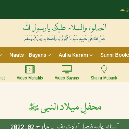
ے سے رات بنتی ہے
الصلوۃ والسلام علیک یارسول اللہ
صَلَّی اللہُ عَلٰی حَبِیْبِہٖ سَیِّدِنَا مُحَمَّدِ وَّاٰلِہٖ وَاَصْحَابِہٖ وَبَارَکَ وَسَلَّمْ
Naats - Bayans
Aulia Karam
Sunni Book
nat
Video Mahafils
Video Bayans
Shajra Mubarik
محفلِ میلاد النبی ﷺ
مارچ 02 , 2022
آستانہ عالیہ فیصل آباد شریف -