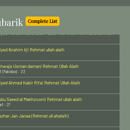
f - India - 11
Khawaja Darvesh Muhammad Razi Allah Anhu
barik
Complete List
yed Muhammad Ghous - Bala Peer Gilani Rehmat Ullah Alaih
yed Ibrahim Irji Rehmat ullah alaih
khwaja Usman damani Rehmat Ullah Alaih
f (Pakistan) - 22
yed Ahmed Kabir Rifai Rehmat Ullah Alaih
bu Saeed al Makhzoomi Rehmat ullah alaih
ef - 27
zhar Jan Janaa (Rehmat ull ahalaih)
mam Zainul Aabdin (Radi Allahu anhu)