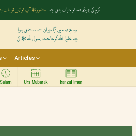
رخِ حضورﷺ کا صدقہ یہ دن چمکتا ہے
آپ ﷺ کی زلفوں کے سائ
وہ جہنم میں گیا جو ان سے مستغنی ہوا
ہے خلیل اللہ کوحاجت رسول اللہ ﷺ کی
s
Articles
Salam
Urs Mubarak
kanzul Iman