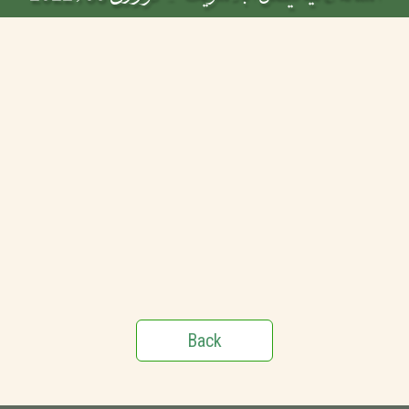
Back
Hazrat I