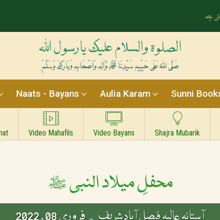
ے سے رات بنتی ہے
الصلوۃ والسلام علیک یارسول اللہ
صَلَّی اللہُ عَلٰی حَبِیْبِہٖ سَیِّدِنَا مُحَمَّدِ وَّاٰلِہٖ وَاَصْحَابِہٖ وَبَارَکَ وَسَلَّمْ
Naats - Bayans
Aulia Karam
Sunni Book
nat
Video Mahafils
Video Bayans
Shajra Mubarik
محفلِ میلاد النبی ﷺ
فروری 08 , 2022
آستانہ عالیہ فیصل آباد شریف -