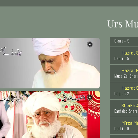
Bareilly Sharee
Hazrat 
Istafrar - 19
Urs Mu
Hazrat S
Okara - 9
Hazrat S
Dehli - 5
Hazrat 
Musa Zai Shari
Hazrat S
Iraq - 22
Sheikh A
Baghdad Share
Mirza Ma
Delhi - 9
Hazrat I