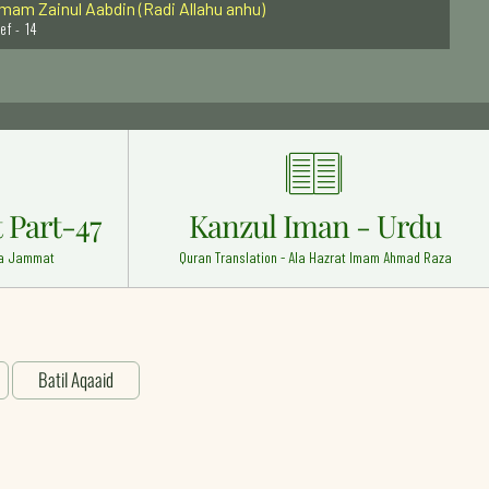
ef - 14
mam Bari Sarkar Rehmat Ullah Alaih
0
Azam Pakistan Mufti Waqar ud Din Rehmat ullah alaih
Khawaja Muhammad Baqi Billa Razi Allah Anhu
 Part-47
Kanzul Iman - Urdu
yed Baba Fakhruddin Soharwardi Rehmat Ullah Alaih
 Wa Jammat
Quran Translation - Ala Hazrat Imam Ahmad Raza
dia - 11
Imam Hassan Razi Allah Anhu
ef - 5
heikh Saleem Chishti Rahmat ullah Alaih
Batil Aqaaid
 - 28
asi Ahmed Muhaddis Surti (Rehmat ullah alaih)
ia - 7
nnel
d Naats
seela-e-Nijaat Books
hwaja Abul Qaasim Gurgani Rehmat Ullah Alaih