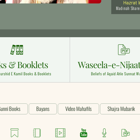
Madinah Share
Hazrat I
Islamabad - 1
Mufti-e-
Karachi - 20
Hazrat 
Dehli - 25
ks & Booklets
Waseela-e-Nijaat
Hazrat S
urshid E Kamil Books & Booklets
Beliefs of Aqaid Ahle Sunnat
Penukonda - In
Hazrat 
Madinah Share
Hazrat S
unni Books
Bayans
Video Mahafils
Shajra Mubarik
Fatehpur Sikri
Hazrat W
Peli Bheet Ind
Home
Murshid Pak Books
Video Mehfils
YouTube Cha
Downloa
Wa
Hazrat K