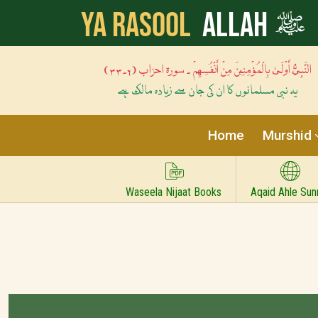
ﷺ
Ya Rasool
Allah
النَّبِيُّ أَوْلَىٰ بِالْمُؤْمِنِينَ مِنْ أَنْفُسِهِمْ ۔ سورۃ احزاب (۶۔۳۳)
یہ نبی مسلمانوں کا ان کی جان سے زیادہ مالک ہے
Home
Murshid
Waseela Nijaat Books
Aqaid Ahle Sun